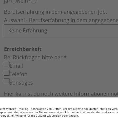
Ja
*
Nein
*
Berufserfahrung in dem angegebenen Job.
Auswahl - Berufserfahrung in dem angegebene
Erreichbarkeit
Bei Rückfragen bitte per *
Email
Telefon
Sonstiges
Hier kannst du noch weitere Informationen notie