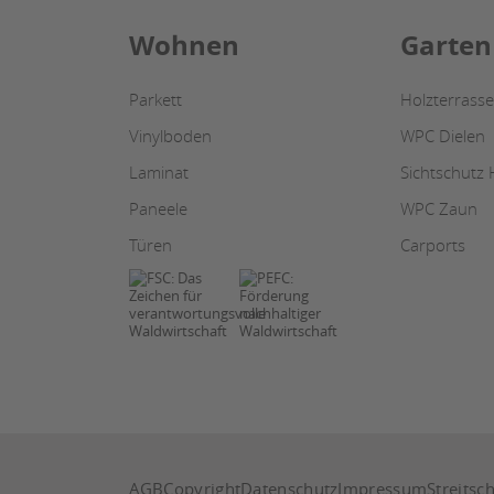
Wohnen
Garten
Parkett
Holzterrasse
Vinylboden
WPC Dielen
Laminat
Sichtschutz 
Paneele
WPC Zaun
Türen
Carports
AGB
Copyright
Datenschutz
Impressum
Streitsc