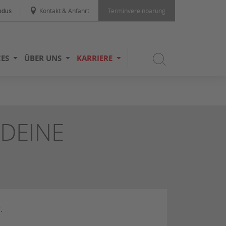
Kontakt & Anfahrt
Terminvereinbarung
odus
CES
ÜBER UNS
KARRIERE
 DEINE
.