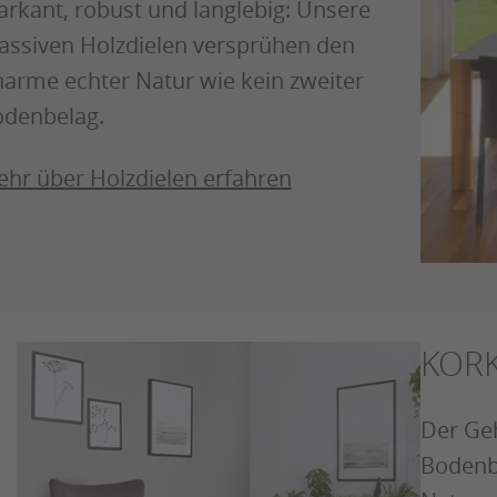
rkant, robust und langlebig: Unsere
ssiven Holzdielen versprühen den
arme echter Natur wie kein zweiter
denbelag.
hr über Holzdielen erfahren
KOR
Der Ge
Bodenbe