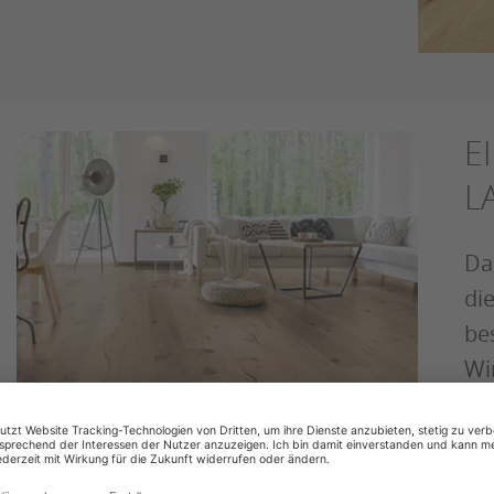
E
L
Da
di
be
Wi
vo
Me