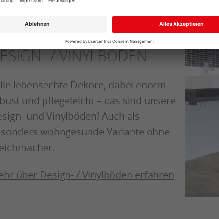
er
ESIGN- / VINYLBÖDEN
lle lebensechte Dekore, dabei enorm
bust und pflegeleicht – das sind unsere
sign- und Vinylböden! Auch als
sonders wohngesunde Variante ohne
eichmacher.
hr über Design- / Vinylböden erfahren