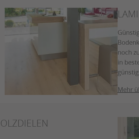
LAMI
Günstig
Bodenk
noch zu
in best
günstig
Mehr ü
OLZDIELEN