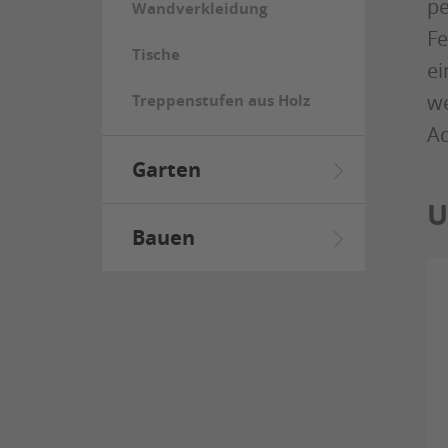
pe
Wandverkleidung
Fe
Tische
ei
we
Treppenstufen aus Holz
Ad
Garten
U
Bauen