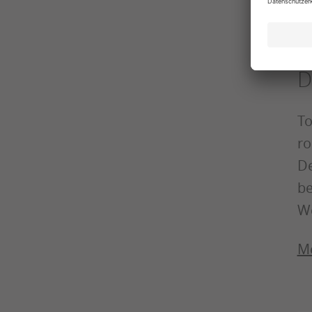
D
To
ro
De
be
W
Me