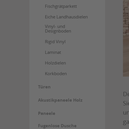
Fischgrätparkett
Eiche Landhausdielen
Vinyl- und
Designboden
Rigid Vinyl
Laminat
Holzdielen
Korkboden
Türen
De
Akustikpaneele Holz
Si
un
Paneele
ga
Fugenlose Dusche